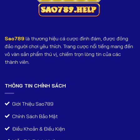
Sao789
là thương hiệu cá cược đình đám, được đông
đảo người chơi yêu thích. Trang cược nổi tiếng mang đến
vô vàn sản phẩm thú vị, chiếm trọn lòng tin của các
thành viên.
THÔNG TIN CHÍNH SÁCH
Giới Thiệu Sao789
Chính Sách Bảo Mật
Điều Khoản & Điều Kiện