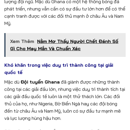
lượng đội ngũ. Mặc dù Ghana có một hệ thống bóng đá
phát triển, nhưng vẫn cần có sự đầu tư lớn hơn để có thể
cạnh tranh được với các đối thủ mạnh ở châu Âu và Nam
Mỹ.
Xem Thêm
Nằm Mơ Thấy Người Chết Đánh Số
Gì Cho May Mắn Và Chuẩn Xác
Khó khăn trong việc duy trì thành công tại giải
quốc tế
Mặc dù
Đội tuyển Ghana
đã giành được những thành
công tại các giải đấu lớn, nhưng việc duy trì thành tích tại
các giải đấu quốc tế luôn là một thử thách lớn. Các đối
thủ của họ, như Nigeria, Bờ Biển Ngà hay các đội bóng
đến từ châu Âu và Nam Mỹ, luôn có sự đầu tư mạnh mẽ
và lực lượng hùng hậu hơn.