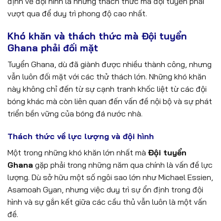
định về đội hình là những thách thức mà đội tuyển phải
vượt qua để duy trì phong độ cao nhất.
Khó khăn và thách thức mà Đội tuyển
Ghana phải đối mặt
Tuyển Ghana, dù đã giành được nhiều thành công, nhưng
vẫn luôn đối mặt với các thử thách lớn. Những khó khăn
này không chỉ đến từ sự cạnh tranh khốc liệt từ các đội
bóng khác mà còn liên quan đến vấn đề nội bộ và sự phát
triển bền vững của bóng đá nước nhà.
Thách thức về lực lượng và đội hình
Một trong những khó khăn lớn nhất mà
Đội tuyển
Ghana
gặp phải trong những năm qua chính là vấn đề lực
lượng. Dù sở hữu một số ngôi sao lớn như Michael Essien,
Asamoah Gyan, nhưng việc duy trì sự ổn định trong đội
hình và sự gắn kết giữa các cầu thủ vẫn luôn là một vấn
đề.