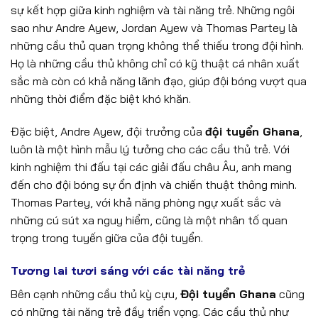
sự kết hợp giữa kinh nghiệm và tài năng trẻ. Những ngôi
sao như Andre Ayew, Jordan Ayew và Thomas Partey là
những cầu thủ quan trọng không thể thiếu trong đội hình.
Họ là những cầu thủ không chỉ có kỹ thuật cá nhân xuất
sắc mà còn có khả năng lãnh đạo, giúp đội bóng vượt qua
những thời điểm đặc biệt khó khăn.
Đặc biệt, Andre Ayew, đội trưởng của
đội tuyển Ghana
,
luôn là một hình mẫu lý tưởng cho các cầu thủ trẻ. Với
kinh nghiệm thi đấu tại các giải đấu châu Âu, anh mang
đến cho đội bóng sự ổn định và chiến thuật thông minh.
Thomas Partey, với khả năng phòng ngự xuất sắc và
những cú sút xa nguy hiểm, cũng là một nhân tố quan
trọng trong tuyến giữa của đội tuyển.
Tương lai tươi sáng với các tài năng trẻ
Bên cạnh những cầu thủ kỳ cựu,
Đội tuyển Ghana
cũng
có những tài năng trẻ đầy triển vọng. Các cầu thủ như