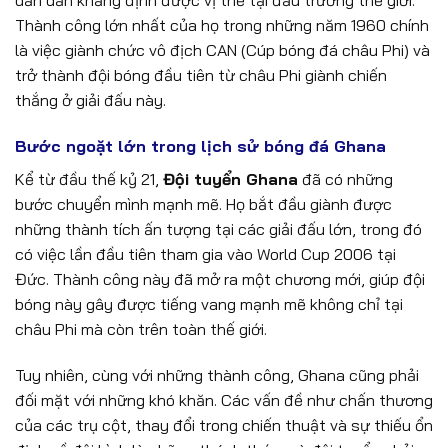
dần dần khẳng định được vị thế tại đấu trường thế giới.
Thành công lớn nhất của họ trong những năm 1960 chính
là việc giành chức vô địch CAN (Cúp bóng đá châu Phi) và
trở thành đội bóng đầu tiên từ châu Phi giành chiến
thắng ở giải đấu này.
Bước ngoặt lớn trong lịch sử bóng đá Ghana
Kể từ đầu thế kỷ 21,
Đội tuyển Ghana
đã có những
bước chuyển mình mạnh mẽ. Họ bắt đầu giành được
những thành tích ấn tượng tại các giải đấu lớn, trong đó
có việc lần đầu tiên tham gia vào World Cup 2006 tại
Đức. Thành công này đã mở ra một chương mới, giúp đội
bóng này gây được tiếng vang mạnh mẽ không chỉ tại
châu Phi mà còn trên toàn thế giới.
Tuy nhiên, cùng với những thành công, Ghana cũng phải
đối mặt với những khó khăn. Các vấn đề như chấn thương
của các trụ cột, thay đổi trong chiến thuật và sự thiếu ổn