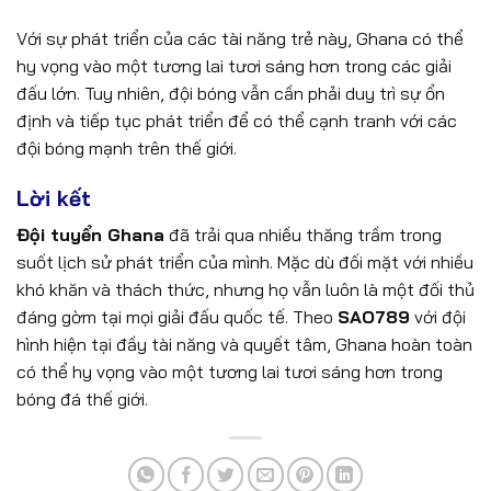
Với sự phát triển của các tài năng trẻ này, Ghana có thể
hy vọng vào một tương lai tươi sáng hơn trong các giải
đấu lớn. Tuy nhiên, đội bóng vẫn cần phải duy trì sự ổn
định và tiếp tục phát triển để có thể cạnh tranh với các
đội bóng mạnh trên thế giới.
Lời kết
Đội tuyển Ghana
đã trải qua nhiều thăng trầm trong
suốt lịch sử phát triển của mình. Mặc dù đối mặt với nhiều
khó khăn và thách thức, nhưng họ vẫn luôn là một đối thủ
đáng gờm tại mọi giải đấu quốc tế. Theo
SAO789
với đội
hình hiện tại đầy tài năng và quyết tâm, Ghana hoàn toàn
có thể hy vọng vào một tương lai tươi sáng hơn trong
bóng đá thế giới.