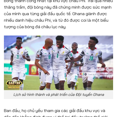
bóng thành công nhất tại khu vực châu Phi. Trải qua nhiều
thăng trầm, đội bóng này đã chứng minh được sức mạnh
của mình qua từng giải đấu quốc tế. Ghana giành được
nhiều danh hiệu châu Phi, và từ đó được coi là một biểu
tượng của bóng đá châu lục này.
Lịch sử hình thành và phát triển của Đội tuyển Ghana
Ban đầu, họ chủ yếu tham gia các giải đấu khu vực và