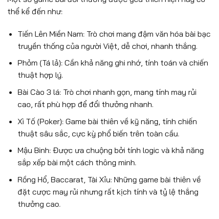
thể kể đến như:
Tiến Lên Miền Nam: Trò chơi mang đậm văn hóa bài bạc
truyền thống của người Việt, dễ chơi, nhanh thắng.
Phỏm (Tá lả): Cần khả năng ghi nhớ, tính toán và chiến
thuật hợp lý.
Bài Cào 3 lá: Trò chơi nhanh gọn, mang tính may rủi
cao, rất phù hợp để đổi thưởng nhanh.
Xì Tố (Poker): Game bài thiên về kỹ năng, tính chiến
thuật sâu sắc, cực kỳ phổ biến trên toàn cầu.
Mậu Binh: Được ưa chuộng bởi tính logic và khả năng
sắp xếp bài một cách thông minh.
Rồng Hổ, Baccarat, Tài Xỉu: Những game bài thiên về
đặt cược may rủi nhưng rất kịch tính và tỷ lệ thắng
thưởng cao.