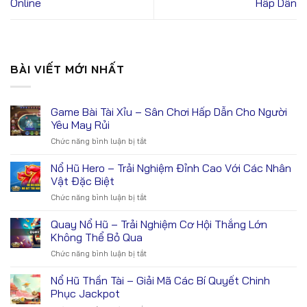
Online
Hấp Dẫn
BÀI VIẾT MỚI NHẤT
Game Bài Tài Xỉu – Sân Chơi Hấp Dẫn Cho Người
Yêu May Rủi
Chức năng bình luận bị tắt
ở
Game
Bài
Nổ Hũ Hero – Trải Nghiệm Đỉnh Cao Với Các Nhân
Tài
Vật Đặc Biệt
Xỉu
Chức năng bình luận bị tắt
ở
–
Nổ
Sân
Hũ
Quay Nổ Hũ – Trải Nghiệm Cơ Hội Thắng Lớn
Chơi
Hero
Hấp
Không Thể Bỏ Qua
–
Dẫn
Chức năng bình luận bị tắt
ở
Trải
Cho
Quay
Nghiệm
Người
Nổ
Nổ Hũ Thần Tài – Giải Mã Các Bí Quyết Chinh
Đỉnh
Yêu
Hũ
Cao
Phục Jackpot
May
–
Với
Rủi