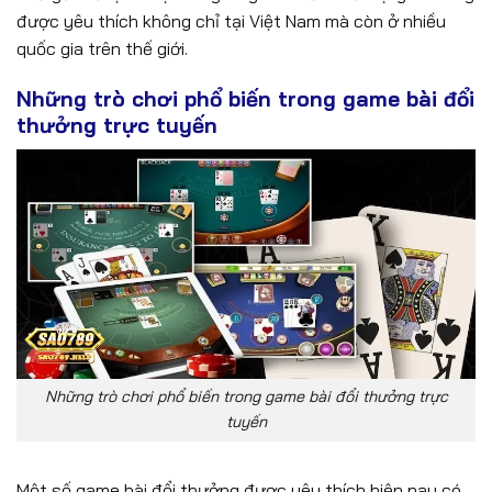
được yêu thích không chỉ tại Việt Nam mà còn ở nhiều
quốc gia trên thế giới.
Những trò chơi phổ biến trong game bài đổi
thưởng trực tuyến
Những trò chơi phổ biến trong game bài đổi thưởng trực
tuyến
Một số game bài đổi thưởng được yêu thích hiện nay có